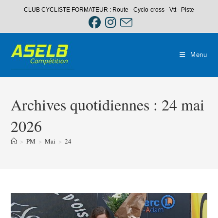
Skip
CLUB CYCLISTE FORMATEUR : Route - Cyclo-cross - Vtt - Piste
to
content
Menu
Archives quotidiennes : 24 mai
2026
>
PM
>
Mai
>
24