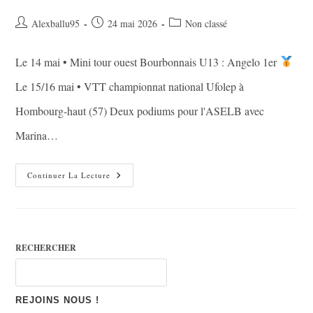
Auteur/autrice
Publication
Post
Alexballu95
24 mai 2026
Non classé
de
publiée :
category:
la
Le 14 mai • Mini tour ouest Bourbonnais U13 : Angelo 1er
publication :
Le 15/16 mai • VTT championnat national Ufolep à
Hombourg-haut (57) Deux podiums pour l'ASELB avec
Marina…
Résultats
Continuer La Lecture
Du
14
Au
17
Mai
RECHERCHER
REJOINS NOUS !